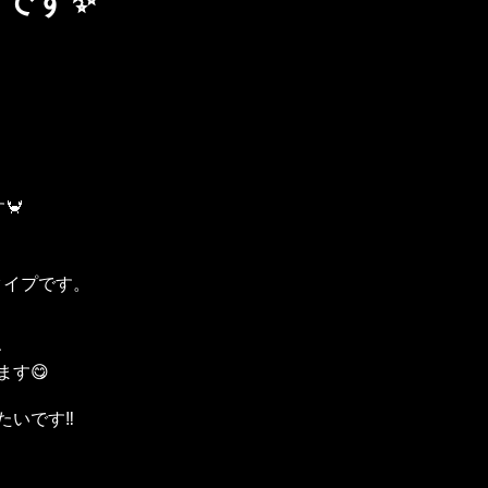
🦀
タイプです。
、
す😋
いです‼️