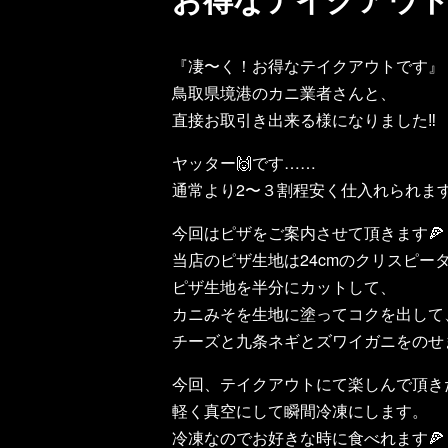
『凄〜く！お得なテイクアウトです』
鳥取県境港のカニ業者さんと、
直接お取引き出来る様になりました‼️
ヤッター🙌です……
通常より2〜３割程安く仕入れられます
今回はピザをご案内させて頂きます🍕
当店のピザ生地は24cmのクリスピー
ピザ生地を半分にカットして、
カニみそを生地に塗ってコクを出して
チーズと九条ネギとズワイガニをのせま
今回、テイクアウトにて楽しんで頂きた
軽く真空にして瞬間冷凍にします。
冷凍なのでお好きな時に食べれます🍕