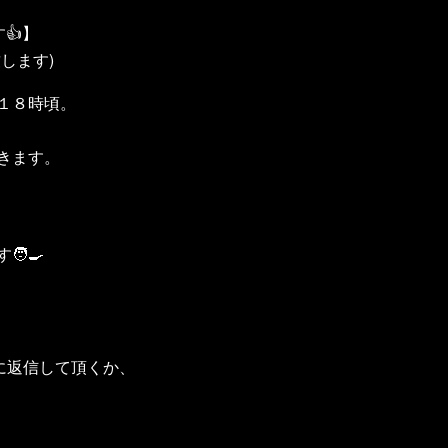
👍】
します)
１８時頃。
きます。
‍🍳
Eに返信して頂くか、