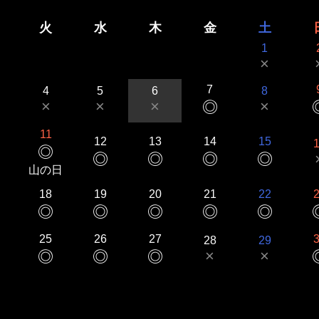
火
水
木
金
土
1
×
7
4
5
6
8
×
×
×
×
◎
11
12
13
14
15
◎
◎
◎
◎
◎
山の日
18
19
20
21
22
◎
◎
◎
◎
◎
25
26
27
28
29
×
×
◎
◎
◎