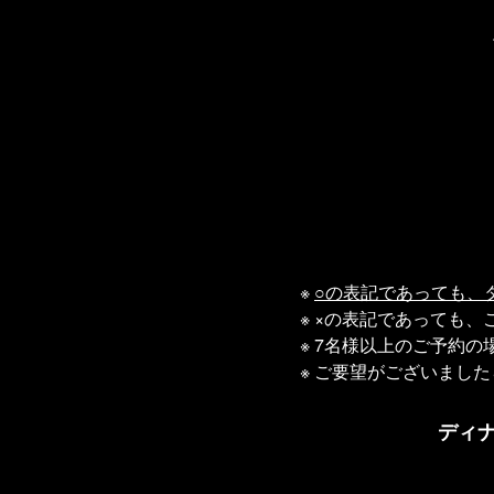
※
○の表記であっても、
※ ×の表記であっても
※ 7名様以上のご予約
※ ご要望がございまし
ディ