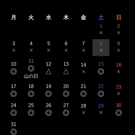
月
火
水
木
金
土
日
1
2
×
×
3
4
5
6
7
8
9
×
×
×
×
×
×
×
11
10
12
13
15
14
16
◎
◎
△
△
×
◎
×
山の日
17
18
19
20
21
22
23
×
◎
◎
◎
◎
◎
◎
24
25
26
27
30
28
29
×
×
◎
◎
◎
◎
◎
31
◎