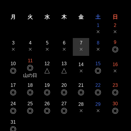
月
火
水
木
金
土
日
1
2
×
×
9
3
4
5
6
7
8
×
×
×
×
×
×
◎
11
10
12
13
15
14
16
◎
◎
△
△
×
◎
×
山の日
17
18
19
20
21
22
23
◎
◎
◎
◎
◎
◎
◎
24
25
26
27
30
28
29
×
×
◎
◎
◎
◎
◎
31
◎