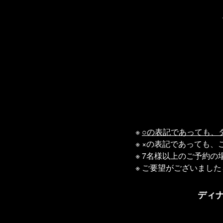
※
○の表記であっても、
※ ×の表記であっても
※ 7名様以上のご予約
※ ご要望がございまし
ディ