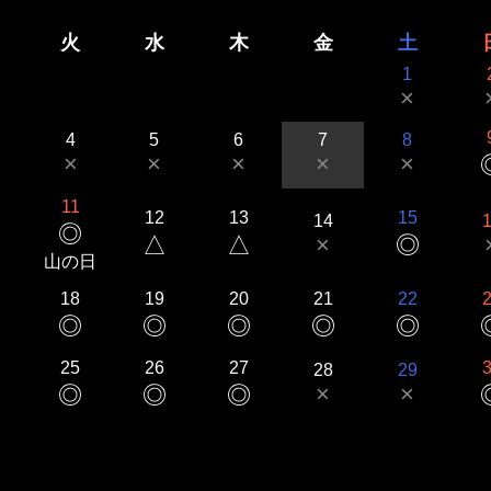
火
水
木
金
土
1
×
4
5
6
7
8
×
×
×
×
×
11
12
13
15
14
◎
△
△
×
◎
山の日
18
19
20
21
22
◎
◎
◎
◎
◎
25
26
27
28
29
×
×
◎
◎
◎