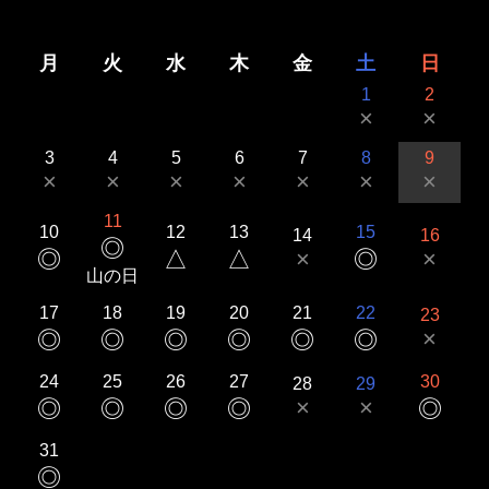
月
火
水
木
金
土
日
1
2
×
×
3
4
5
6
7
8
9
×
×
×
×
×
×
×
11
10
12
13
15
14
16
◎
◎
△
△
×
◎
×
山の日
17
18
19
20
21
22
23
×
◎
◎
◎
◎
◎
◎
24
25
26
27
30
28
29
×
×
◎
◎
◎
◎
◎
31
◎