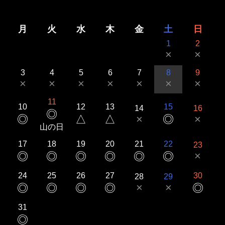
月
火
水
木
金
土
日
1
2
×
×
3
4
5
6
7
8
9
×
×
×
×
×
×
×
11
10
12
13
15
14
16
◎
◎
△
△
×
◎
×
山の日
17
18
19
20
21
22
23
×
◎
◎
◎
◎
◎
◎
24
25
26
27
30
28
29
×
×
◎
◎
◎
◎
◎
31
◎