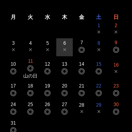
月
火
水
木
金
土
日
1
2
×
×
7
9
3
4
5
6
8
×
×
×
×
×
◎
◎
11
10
12
13
14
15
16
◎
◎
◎
◎
◎
◎
×
山の日
17
18
19
20
21
22
23
◎
◎
◎
◎
◎
◎
◎
24
25
26
27
30
28
29
×
×
◎
◎
◎
◎
◎
31
◎